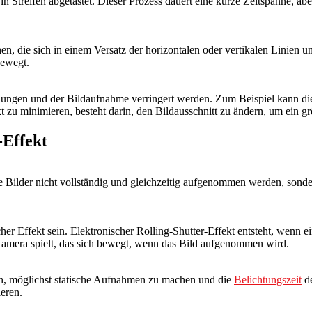
 in Streifen abgetastet. Dieser Prozess dauert eine kurze Zeitspanne, a
en, die sich in einem Versatz der horizontalen oder vertikalen Linien u
bewegt.
llungen und der Bildaufnahme verringert werden. Zum Beispiel kann die
 zu minimieren, besteht darin, den Bildausschnitt zu ändern, um ein grö
-Effekt
ie Bilder nicht vollständig und gleichzeitig aufgenommen werden, sonder
er Effekt sein. Elektronischer Rolling-Shutter-Effekt entsteht, wenn ei
r Kamera spielt, das sich bewegt, wenn das Bild aufgenommen wird.
en, möglichst statische Aufnahmen zu machen und die
Belichtungszeit
de
eren.