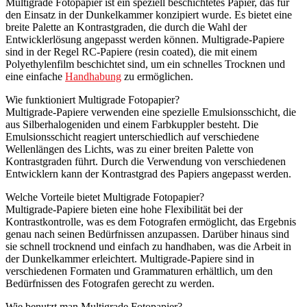
Multigrade Fotopapier ist ein speziell beschichtetes Papier, das für
den Einsatz in der Dunkelkammer konzipiert wurde. Es bietet eine
breite Palette an Kontrastgraden, die durch die Wahl der
Entwicklerlösung angepasst werden können. Multigrade-Papiere
sind in der Regel RC-Papiere (resin coated), die mit einem
Polyethylenfilm beschichtet sind, um ein schnelles Trocknen und
eine einfache
Handhabung
zu ermöglichen.
Wie funktioniert Multigrade Fotopapier?
Multigrade-Papiere verwenden eine spezielle Emulsionsschicht, die
aus Silberhalogeniden und einem Farbkuppler besteht. Die
Emulsionsschicht reagiert unterschiedlich auf verschiedene
Wellenlängen des Lichts, was zu einer breiten Palette von
Kontrastgraden führt. Durch die Verwendung von verschiedenen
Entwicklern kann der Kontrastgrad des Papiers angepasst werden.
Welche Vorteile bietet Multigrade Fotopapier?
Multigrade-Papiere bieten eine hohe Flexibilität bei der
Kontrastkontrolle, was es dem Fotografen ermöglicht, das Ergebnis
genau nach seinen Bedürfnissen anzupassen. Darüber hinaus sind
sie schnell trocknend und einfach zu handhaben, was die Arbeit in
der Dunkelkammer erleichtert. Multigrade-Papiere sind in
verschiedenen Formaten und Grammaturen erhältlich, um den
Bedürfnissen des Fotografen gerecht zu werden.
Wie benutzt man Multigrade Fotopapier?