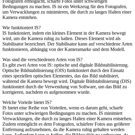
Fotografen ermöglicht, scharfe Fotos unter schwierigen
Bedingungen zu machen. IS ist ein Werkzeug für den Fotografen,
um Verwacklungen zu minimieren, die durch zu langes Halten einer
Kamera entstehen.
Wie funktioniert IS?
IS funktioniert, indem ein kleines Element in der Kamera bewegt
wird, um die Kamera ruhig zu halten. Dieses Element wird als
Stabilisator bezeichnet. Der Stabilisator kann auf verschiedene Arten
funktionieren, abhängig von der Kameramarke und dem Modell.
Was sind die verschiedenen Arten von IS?
Es gibt zwei Arten von IS: optische und digitale Bildstabilisierung.
Optische Bildstabilisierung (OIS) funktioniert durch den Einsatz
eines speziellen optischen Elementes, das das Bild stabilisiert,
während die Kamera bewegt wird. Digitale Bildstabilisierung (DIS)
funktioniert durch die Verwendung von Software, um das Bild zu
korrigieren, nachdem es aufgenommen wurde.
Welche Vorteile bietet IS?
IS bietet eine Reihe von Vorteilen, wenn es darum geht, scharfe
Fotos unter schwierigen Bedingungen zu machen. IS minimiert
Verwacklungen, die durch zu langes Halten einer Kamera entstehen.
Zudem ermöglicht es dem Fotografen, schärfere Fotos aus größerer
Entfernung aufzunehmen, da die Kamera ruhig gehalten werden
kann. Außerdem kann es helfen, die Bildqualität zu verbessern, da