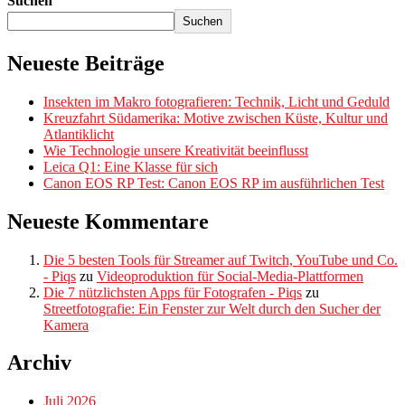
Suchen
Suchen
Neueste Beiträge
Insekten im Makro fotografieren: Technik, Licht und Geduld
Kreuzfahrt Südamerika: Motive zwischen Küste, Kultur und
Atlantiklicht
Wie Technologie unsere Kreativität beeinflusst
Leica Q1: Eine Klasse für sich
Canon EOS RP Test: Canon EOS RP im ausführlichen Test
Neueste Kommentare
Die 5 besten Tools für Streamer auf Twitch, YouTube und Co.
- Piqs
zu
Videoproduktion für Social-Media-Plattformen
Die 7 nützlichsten Apps für Fotografen - Piqs
zu
Streetfotografie: Ein Fenster zur Welt durch den Sucher der
Kamera
Archiv
Juli 2026