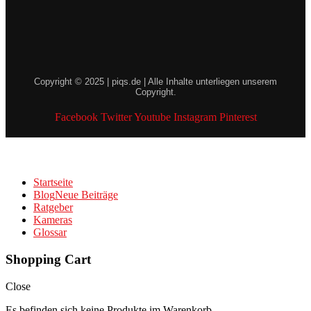
Copyright © 2025 | piqs.de | Alle Inhalte unterliegen unserem
Copyright.
Facebook
Twitter
Youtube
Instagram
Pinterest
Startseite
Blog
Neue Beiträge
Ratgeber
Kameras
Glossar
Shopping Cart
Close
Es befinden sich keine Produkte im Warenkorb.