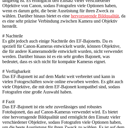
langlebig ist. Es ermöglicht den Einsatz vieler verschiedener
Objektive von Canon, sodass Fotografen viele Optionen haben,
wenn es darum geht, die beste Ausrüstung für ihren Zweck zu
wählen. Darüber hinaus bietet es eine
hervorragende Bildqualität
, da
es eine sehr präzise Verbindung zwischen Kamera und Objektiv
herstellt.
# Nachteile
Es gibt jedoch auch einige Nachteile des EF-Bajonetts. Da es
speziell für Canon-Kameras entwickelt wurde, können Objektive,
die für andere Kameramodelle entwickelt wurden, nicht verwendet
werden. Darüber hinaus ist es ein sehr großes Bajonett, was
bedeutet, dass es sich nicht für kompakte Kameras eignet.
# Verfügbarkeit
Das EF-Bajonett ist auf dem Markt weit verbreitet und kann in
vielen Fotogeschäften sowie online erworben werden. Es gibt auch
viele Objektive, die mit dem EF-Bajonett kompatibel sind, sodass
Fotografen eine große Auswahl haben.
# Fazit
Das EF-Bajonett ist ein sehr zuverlässiges und robustes
Fotobajonett, das auf Canon-Kameras verwendet wird. Es bietet
eine hervorragende Bildqualität und ermöglicht den Einsatz vieler
verschiedener Objektive, sodass Fotografen viele Optionen haben,
um die beste Ausrüstung für ihren Zweck zu wählen. Es ist auf dem