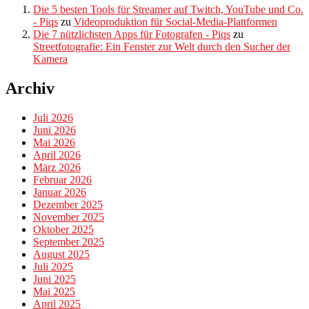
Die 5 besten Tools für Streamer auf Twitch, YouTube und Co.
- Piqs
zu
Videoproduktion für Social-Media-Plattformen
Die 7 nützlichsten Apps für Fotografen - Piqs
zu
Streetfotografie: Ein Fenster zur Welt durch den Sucher der
Kamera
Archiv
Juli 2026
Juni 2026
Mai 2026
April 2026
März 2026
Februar 2026
Januar 2026
Dezember 2025
November 2025
Oktober 2025
September 2025
August 2025
Juli 2025
Juni 2025
Mai 2025
April 2025