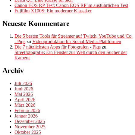
Canon EOS RP Test: Canon EOS RP im ausführlichen Test
Fujifilm X100S: Ein moderner Klassiker
Neueste Kommentare
Die 5 besten Tools für Streamer auf Twitch, YouTube und Co.
- Piqs
zu
Videoproduktion für Social-Media-Plattformen
Die 7 nützlichsten Apps für Fotografen - Piqs
zu
Streetfotografie: Ein Fenster zur Welt durch den Sucher der
Kamera
Archiv
Juli 2026
Juni 2026
Mai 2026
April 2026
März 2026
Februar 2026
Januar 2026
Dezember 2025
November 2025
Oktober 2025