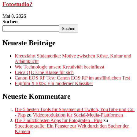
Fotostudio?
Mai 8, 2026
Suchen
Suchen
Neueste Beiträge
Kreuzfahrt Südamerika: Motive zwischen Küste, Kultur und
Atlantiklicht
Wie Technologie unsere Kreativität beeinflusst
Leica Q1: Eine Klasse für sich
Canon EOS RP Test: Canon EOS RP im ausführlichen Test
Fujifilm X100S: Ein moderner Klassiker
Neueste Kommentare
Die 5 besten Tools für Streamer auf Twitch, YouTube und Co.
- Piqs
zu
Videoproduktion für Social-Media-Plattformen
Die 7 nützlichsten Apps für Fotografen - Piqs
zu
Streetfotografie: Ein Fenster zur Welt durch den Sucher der
Kamera