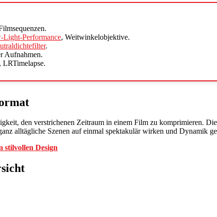
 Filmsequenzen.
-Light-Performance
, Weitwinkelobjektive.
traldichtefilter
.
er Aufnahmen.
s, LRTimelapse.
format
Fähigkeit, den verstrichenen Zeitraum in einem Film zu komprimieren. 
nz alltägliche Szenen auf einmal spektakulär wirken und Dynamik ge
stilvollen Design
sicht