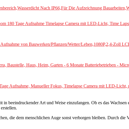
ereich,Wasserdicht Nach IP66,Für Die Aufzeichnung Bauarbeiten,We
zoom 180 Tage Aufnahme Timelapse Camera mit LED-Licht, Time Lapse 
r Aufnahme von Bauwerken/Pflanzen/Wetter/Leben,1080P,2,4-Zoll LCD
ra, Baustelle, Haus, Heim, Garten - 6 Monate Batteriebetrieben - M
ge Aufnahme, Manueller Fokus, Timelapse Camera mit LED-Licht, mit
 Zeit in beeindruckender Art und Weise einzufangen. Ob es das Wachse
rstellen.
achen, die dem menschlichen Auge sonst verborgen bleiben. Durch die 