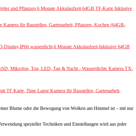
tter und Pflanzen,6 Monate Akkulaufzeit,64GB TF-Karte Inklusive
Kamera für Baustellen, Gartenarbeit, Pflanzen, Kochen (64GB-
-Display,IP66 wasserdicht,6 Monate Akkulaufzeit,Inklusive 64GB
icroSD, Mikrofon, Ton, LED, Tag & Nacht - Wasserdichte Kamera TX-
 TF Karte, Time Lapse Kamera für Baustellen, Gartenarbeit,
n einer Blume oder die Bewegung von Wolken am Himmel ist – mit nur
Verwendung spezieller Techniken und Einstellungen wird aus jeder