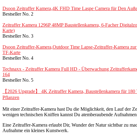
Dsoon Zeitraffer Kamera,4K FHD Time Laspe Camera für Den Außenb
Bestseller No. 2
Zeitraffer Kamera 1296P 48MP Baustellenkamera, 6-Facher Digital
Karte)
Bestseller No. 3
Dsoon Zeitraffer-Kamera,Outdoor Time Lapse-Zeitraffer-Kamera zu
TF-Karte
Bestseller No. 4
Technaxx - Zeitraffer Kamera Full HD - Überwachung Zeitrafferkame
164
Bestseller No. 5
【2026 Upgrade】 4K Zeitraffer Kamera, Baustellenkamera für 180 Ta
Pflanzen
Mit einer Zeitraffer-Kamera hast Du die Möglichkeit, den Lauf der
wenigen technischen Kniffen kannst Du atemberaubende Aufnahmen e
Eine Zeitraffer-Kamera erlaubt Dir, Wunder der Natur sichtbar zu m
Aufnahme ein kleines Kunstwerk.