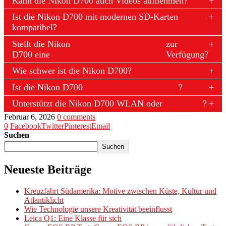
Kann die Nikon D700 auch Videos aufnehmen?
Ist die Nikon D700 mit modernen SD-Karten
kompatibel?
Stellt die Nikon
integrierte
zur
D700 eine
Bildstabilisierung
Verfügung?
Wie schwer ist die Nikon D700?
Ist die Nikon D700
wasserdicht
?
Unterstützt die Nikon D700 WLAN oder
Bluetooth
?
Februar 6, 2026
0 comments
0
Facebook
Twitter
Pinterest
Email
Suchen
Suchen
Neueste Beiträge
Kreuzfahrt Südamerika: Motive zwischen Küste, Kultur und
Atlantiklicht
Wie Technologie unsere Kreativität beeinflusst
Leica Q1: Eine Klasse für sich