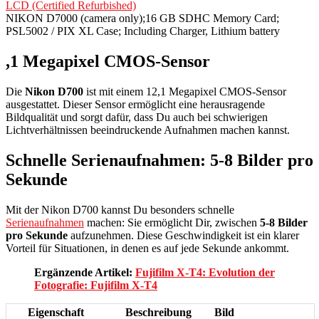
LCD (Certified Refurbished)
NIKON D7000 (camera only);16 GB SDHC Memory Card;
PSL5002 / PIX XL Case; Including Charger, Lithium battery
,1 Megapixel CMOS-Sensor
Die
Nikon D700
ist mit einem 12,1 Megapixel CMOS-Sensor
ausgestattet. Dieser Sensor ermöglicht eine herausragende
Bildqualität und sorgt dafür, dass Du auch bei schwierigen
Lichtverhältnissen beeindruckende Aufnahmen machen kannst.
Schnelle Serienaufnahmen: 5-8 Bilder pro
Sekunde
Mit der Nikon D700 kannst Du besonders schnelle
Serienaufnahmen
machen: Sie ermöglicht Dir, zwischen
5-8 Bilder
pro Sekunde
aufzunehmen. Diese Geschwindigkeit ist ein klarer
Vorteil für Situationen, in denen es auf jede Sekunde ankommt.
Ergänzende Artikel:
Fujifilm X-T4: Evolution der
Fotografie: Fujifilm X-T4
Eigenschaft
Beschreibung
Bild