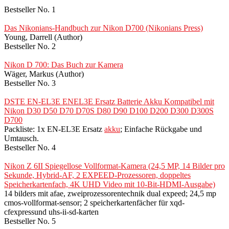
Bestseller No. 1
Das Nikonians-Handbuch zur Nikon D700 (Nikonians Press)
Young, Darrell (Author)
Bestseller No. 2
Nikon D 700: Das Buch zur Kamera
Wäger, Markus (Author)
Bestseller No. 3
DSTE EN-EL3E ENEL3E Ersatz Batterie Akku Kompatibel mit
Nikon D30 D50 D70 D70S D80 D90 D100 D200 D300 D300S
D700
Packliste: 1x EN-EL3E Ersatz
akku
; Einfache Rückgabe und
Umtausch.
Bestseller No. 4
Nikon Z 6II Spiegellose Vollformat-Kamera (24,5 MP, 14 Bilder pro
Sekunde, Hybrid-AF, 2 EXPEED-Prozessoren, doppeltes
Speicherkartenfach, 4K UHD Video mit 10-Bit-HDMI-Ausgabe)
14 bilders mit afae, zweiprozessorentechnik dual expeed; 24,5 mp
cmos-vollformat-sensor; 2 speicherkartenfächer für xqd-
cfexpressund uhs-ii-sd-karten
Bestseller No. 5