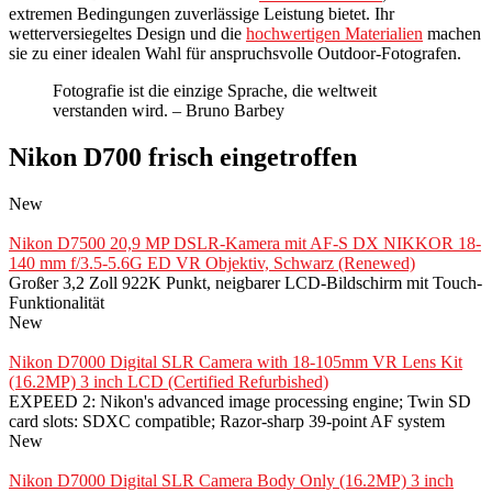
extremen Bedingungen zuverlässige Leistung bietet. Ihr
wetterversiegeltes Design und die
hochwertigen Materialien
machen
sie zu einer idealen Wahl für anspruchsvolle Outdoor-Fotografen.
Fotografie ist die einzige Sprache, die weltweit
verstanden wird. – Bruno Barbey
Nikon D700 frisch eingetroffen
New
Nikon D7500 20,9 MP DSLR-Kamera mit AF-S DX NIKKOR 18-
140 mm f/3.5-5.6G ED VR Objektiv, Schwarz (Renewed)
Großer 3,2 Zoll 922K Punkt, neigbarer LCD-Bildschirm mit Touch-
Funktionalität
New
Nikon D7000 Digital SLR Camera with 18-105mm VR Lens Kit
(16.2MP) 3 inch LCD (Certified Refurbished)
EXPEED 2: Nikon's advanced image processing engine; Twin SD
card slots: SDXC compatible; Razor-sharp 39-point AF system
New
Nikon D7000 Digital SLR Camera Body Only (16.2MP) 3 inch