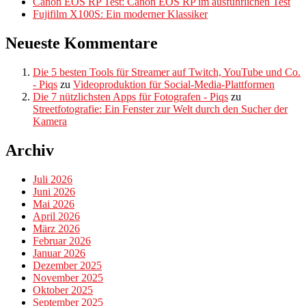
Canon EOS RP Test: Canon EOS RP im ausführlichen Test
Fujifilm X100S: Ein moderner Klassiker
Neueste Kommentare
Die 5 besten Tools für Streamer auf Twitch, YouTube und Co.
- Piqs
zu
Videoproduktion für Social-Media-Plattformen
Die 7 nützlichsten Apps für Fotografen - Piqs
zu
Streetfotografie: Ein Fenster zur Welt durch den Sucher der
Kamera
Archiv
Juli 2026
Juni 2026
Mai 2026
April 2026
März 2026
Februar 2026
Januar 2026
Dezember 2025
November 2025
Oktober 2025
September 2025