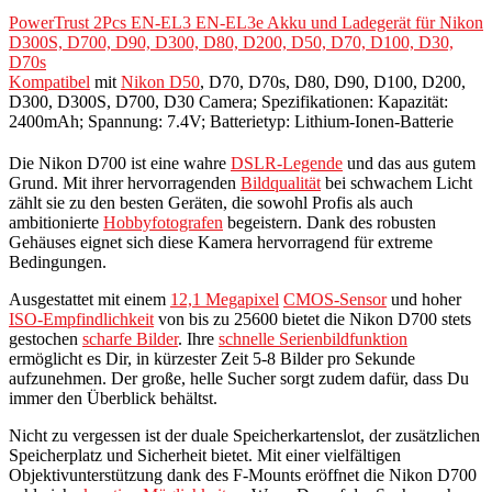
PowerTrust 2Pcs EN-EL3 EN-EL3e Akku und Ladegerät für Nikon
D300S, D700, D90, D300, D80, D200, D50, D70, D100, D30,
D70s
Kompatibel
mit
Nikon D50
, D70, D70s, D80, D90, D100, D200,
D300, D300S, D700, D30 Camera; Spezifikationen: Kapazität:
2400mAh; Spannung: 7.4V; Batterietyp: Lithium-Ionen-Batterie
Die Nikon D700 ist eine wahre
DSLR-Legende
und das aus gutem
Grund. Mit ihrer hervorragenden
Bildqualität
bei schwachem Licht
zählt sie zu den besten Geräten, die sowohl Profis als auch
ambitionierte
Hobbyfotografen
begeistern. Dank des robusten
Gehäuses eignet sich diese Kamera hervorragend für extreme
Bedingungen.
Ausgestattet mit einem
12,1 Megapixel
CMOS-Sensor
und hoher
ISO-Empfindlichkeit
von bis zu 25600 bietet die Nikon D700 stets
gestochen
scharfe Bilder
. Ihre
schnelle Serienbildfunktion
ermöglicht es Dir, in kürzester Zeit 5-8 Bilder pro Sekunde
aufzunehmen. Der große, helle Sucher sorgt zudem dafür, dass Du
immer den Überblick behältst.
Nicht zu vergessen ist der duale Speicherkartenslot, der zusätzlichen
Speicherplatz und Sicherheit bietet. Mit einer vielfältigen
Objektivunterstützung dank des F-Mounts eröffnet die Nikon D700