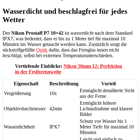
Wasserdicht und beschlagfrei für jedes
Wetter
Der
Nikon Prostaff P7 10×42
ist
wasserdicht
nach dem Standard
IPX7, was bedeutet, dass er bis zu 1 Meter tief für maximal 10
Minuten ins Wasser getaucht werden kann. Zusätzlich sorgt die
stickstoffgefüllte
Optik
dafür, dass das Fernglas innen
nicht
beschlägt
, selbst bei extremen Temperaturunterschieden.
Vertiefende Einblicke:
Nikon 50mm 12: Perfektion
in der Festbrennweite
Eigenschaft
Beschreibung
Vorteil
Ermöglicht detaillierte Sicht
Vergrößerung
10x
aus der Ferne
Ermöglicht höhere
Objektivdurchmesser
42mm
Lichtaufnahme und klarere
Bilder
Schutz vor Wasser bis 1
Wasserdichtheit
IPX7
Meter Tiefe für maximal 10
Minuten
Leicht und einfach zu