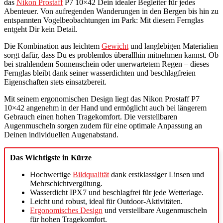
das
Nikon Prostaff
P7 10×42 Dein idealer Begleiter für jedes
Abenteuer. Von aufregenden Wanderungen in den Bergen bis hin zu
entspannten Vogelbeobachtungen im Park: Mit diesem Fernglas
entgeht Dir kein Detail.
Die Kombination aus leichtem
Gewicht
und langlebigen Materialien
sorgt dafür, dass Du es problemlos überallhin mitnehmen kannst. Ob
bei strahlendem Sonnenschein oder unerwartetem Regen – dieses
Fernglas bleibt dank seiner wasserdichten und beschlagfreien
Eigenschaften stets einsatzbereit.
Mit seinem ergonomischen Design liegt das Nikon Prostaff P7
10×42 angenehm in der Hand und ermöglicht auch bei längerem
Gebrauch einen hohen Tragekomfort. Die verstellbaren
Augenmuscheln sorgen zudem für eine optimale Anpassung an
Deinen individuellen Augenabstand.
Das Wichtigste in Kürze
Hochwertige
Bildqualität
dank erstklassiger Linsen und
Mehrschichtvergütung.
Wasserdicht IPX7 und beschlagfrei für jede Wetterlage.
Leicht und robust, ideal für Outdoor-Aktivitäten.
Ergonomisches Design
und verstellbare Augenmuscheln
für hohen Tragekomfort.