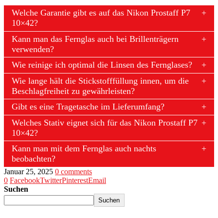
Welche Garantie gibt es auf das Nikon Prostaff P7
10×42?
Kann man das Fernglas auch bei Brillenträgern
verwenden?
Wie reinige ich optimal die Linsen des Fernglases?
Wie lange hält die Stickstofffüllung innen, um die
Beschlagfreiheit zu gewährleisten?
Gibt es eine Tragetasche im Lieferumfang?
Welches Stativ eignet sich für das Nikon Prostaff P7
10×42?
Kann man mit dem Fernglas auch nachts
beobachten?
Januar 25, 2025
0 comments
0
Facebook
Twitter
Pinterest
Email
Suchen
Suchen