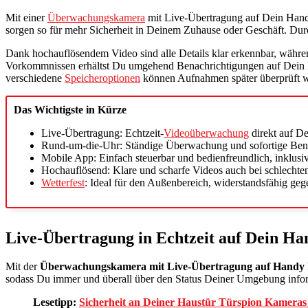
Mit einer
Überwachungskamera
mit Live-Übertragung auf Dein Hand
sorgen so für mehr Sicherheit in Deinem Zuhause oder Geschäft. Durc
Dank hochauflösendem Video sind alle Details klar erkennbar, währ
Vorkommnissen erhältst Du umgehend Benachrichtigungen auf Dein Ha
verschiedene
Speicheroptionen
können Aufnahmen später überprüft 
Das Wichtigste in Kürze
Live-Übertragung: Echtzeit-
Videoüberwachung
direkt auf De
Rund-um-die-Uhr: Ständige Überwachung und sofortige Benac
Mobile App: Einfach steuerbar und bedienfreundlich, inklu
Hochauflösend: Klare und scharfe Videos auch bei schlechten
Wetterfest
: Ideal für den Außenbereich, widerstandsfähig ge
Live-Übertragung in Echtzeit auf Dein Ha
Mit der
Überwachungskamera mit Live-Übertragung auf Handy
sodass Du immer und überall über den Status Deiner Umgebung infor
Lesetipp:
Sicherheit an Deiner Haustür Türspion Kameras