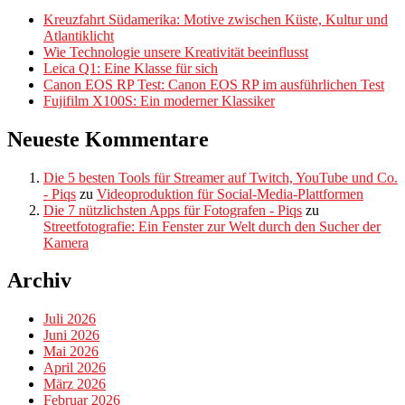
Kreuzfahrt Südamerika: Motive zwischen Küste, Kultur und
Atlantiklicht
Wie Technologie unsere Kreativität beeinflusst
Leica Q1: Eine Klasse für sich
Canon EOS RP Test: Canon EOS RP im ausführlichen Test
Fujifilm X100S: Ein moderner Klassiker
Neueste Kommentare
Die 5 besten Tools für Streamer auf Twitch, YouTube und Co.
- Piqs
zu
Videoproduktion für Social-Media-Plattformen
Die 7 nützlichsten Apps für Fotografen - Piqs
zu
Streetfotografie: Ein Fenster zur Welt durch den Sucher der
Kamera
Archiv
Juli 2026
Juni 2026
Mai 2026
April 2026
März 2026
Februar 2026