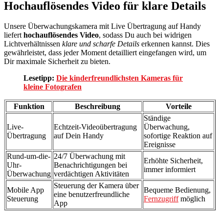
Hochauflösendes Video für klare Details
Unsere Überwachungskamera mit Live Übertragung auf Handy
liefert
hochauflösendes Video
, sodass Du auch bei widrigen
Lichtverhältnissen
klare und scharfe Details
erkennen kannst. Dies
gewährleistet, dass jeder Moment detailliert eingefangen wird, um
Dir maximale Sicherheit zu bieten.
Lesetipp:
Die kinderfreundlichsten Kameras für
kleine Fotografen
Funktion
Beschreibung
Vorteile
Ständige
Live-
Echtzeit-Videoübertragung
Überwachung,
Übertragung
auf Dein Handy
sofortige Reaktion auf
Ereignisse
Rund-um-die-
24/7 Überwachung mit
Erhöhte Sicherheit,
Uhr-
Benachrichtigungen bei
immer informiert
Überwachung
verdächtigen Aktivitäten
Steuerung der Kamera über
Mobile App
Bequeme Bedienung,
eine benutzerfreundliche
Steuerung
Fernzugriff
möglich
App