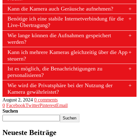
Kann die Kamera auch Geräusche aufnehmen?
Benötige ich eine stabile Internetverbindung für die
Live-Übertragung?
Wie lange können die Aufnahmen gespeichert
werden?
Kann ich mehrere Kameras gleichzeitig über die App
steuern?
Ist es möglich, die Benachrichtigungen zu
personalisieren?
Wie wird die Privatsphäre bei der Nutzung der
Kamera gewährleistet?
August 2, 2024
0 comments
0
Facebook
Twitter
Pinterest
Email
Suchen
Suchen
Neueste Beiträge