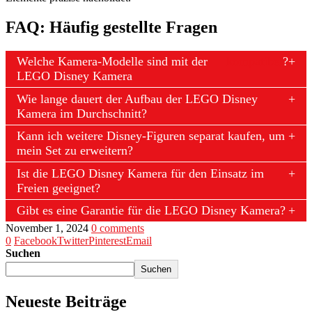
FAQ: Häufig gestellte Fragen
Welche Kamera-Modelle sind mit der
kompatibel
?
LEGO Disney Kamera
Wie lange dauert der Aufbau der LEGO Disney
Kamera im Durchschnitt?
Kann ich weitere Disney-Figuren separat kaufen, um
mein Set zu erweitern?
Ist die LEGO Disney Kamera für den Einsatz im
Freien geeignet?
Gibt es eine Garantie für die LEGO Disney Kamera?
November 1, 2024
0 comments
0
Facebook
Twitter
Pinterest
Email
Suchen
Suchen
Neueste Beiträge