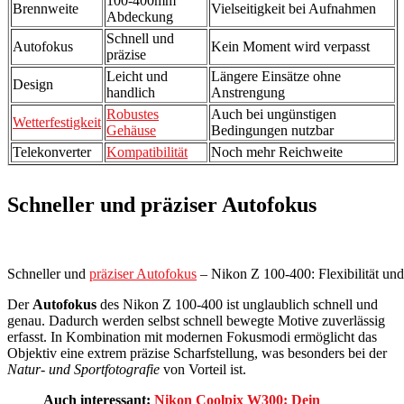
100-400mm
Brennweite
Vielseitigkeit bei Aufnahmen
Abdeckung
Schnell und
Autofokus
Kein Moment wird verpasst
präzise
Leicht und
Längere Einsätze ohne
Design
handlich
Anstrengung
Robustes
Auch bei ungünstigen
Wetterfestigkeit
Gehäuse
Bedingungen nutzbar
Telekonverter
Kompatibilität
Noch mehr Reichweite
Schneller und präziser Autofokus
Schneller und
präziser Autofokus
– Nikon Z 100-400: Flexibilität und
Der
Autofokus
des Nikon Z 100-400 ist unglaublich schnell und
genau. Dadurch werden selbst schnell bewegte Motive zuverlässig
erfasst. In Kombination mit modernen Fokusmodi ermöglicht das
Objektiv eine extrem präzise Scharfstellung, was besonders bei der
Natur- und Sportfotografie
von Vorteil ist.
Auch interessant:
Nikon Coolpix W300: Dein