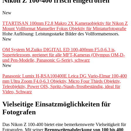
Nikon Z 100-400 frisch eingetroffen
New
TTARTISAN 100mm F2.8 Makro 2X Kameraobjektiv für Nikon Z
Mount Vollformat Manueller Fokus Objektiv für Miniaturfotografie
Hohe Auflösung: Leistungsstarke Bilder des Vollformatsensors.
New
OM System M.Zuiko DIGITAL ED 100-400mm F5.0-6.3 is,
Supertelezoom, geeignet für alle MFT-Kameras (Olympus OM-D-
und Pen-Modelle, Panasonic G-Serie), schwarz
New
Panasonic Lumix H-RSA100400E Leica DG Vario-Elmar 100-400
mm Ultra Zoom F4.0-6.3 Objektiv, Micro Four Thirds Objektiv,
Teleobjektiv, Power OIS, Spritz-/Staub-/frostbeständig, ideal für
Video, Schwarz
Vielseitige Einsatzmöglichkeiten für
Fotografen
Das Nikon Z 100-400 bietet eine bemerkenswerte Vielseitigkeit für
Fotografen. Mit seiner
Brennweitenabdeckung von 100 bis 400