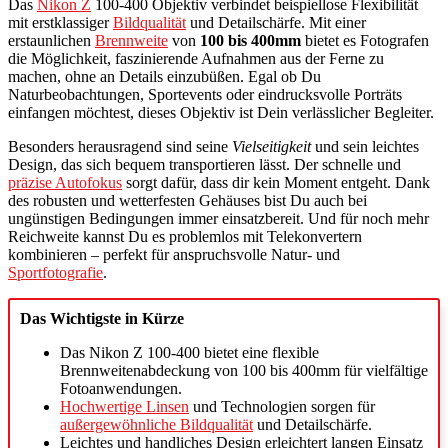
Das
Nikon Z
100-400 Objektiv verbindet beispiellose Flexibilität
mit erstklassiger
Bildqualität
und Detailschärfe. Mit einer
erstaunlichen
Brennweite
von
100 bis 400mm
bietet es Fotografen
die Möglichkeit, faszinierende Aufnahmen aus der Ferne zu
machen, ohne an Details einzubüßen. Egal ob Du
Naturbeobachtungen, Sportevents oder eindrucksvolle Porträts
einfangen möchtest, dieses Objektiv ist Dein verlässlicher Begleiter.
Besonders herausragend sind seine
Vielseitigkeit
und sein leichtes
Design, das sich bequem transportieren lässt. Der schnelle und
präzise Autofokus
sorgt dafür, dass dir kein Moment entgeht. Dank
des robusten und wetterfesten Gehäuses bist Du auch bei
ungünstigen Bedingungen immer einsatzbereit. Und für noch mehr
Reichweite kannst Du es problemlos mit Telekonvertern
kombinieren – perfekt für anspruchsvolle Natur- und
Sportfotografie
.
Das Wichtigste in Kürze
Das Nikon Z 100-400 bietet eine flexible
Brennweitenabdeckung von 100 bis 400mm für vielfältige
Fotoanwendungen.
Hochwertige Linsen
und Technologien sorgen für
außergewöhnliche Bildqualität
und Detailschärfe.
Leichtes und handliches Design erleichtert langen Einsatz