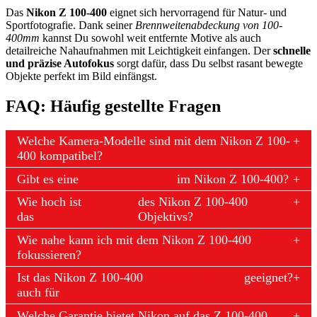
Das
Nikon Z 100-400
eignet sich hervorragend für Natur- und
Sportfotografie. Dank seiner
Brennweitenabdeckung von 100-
400mm
kannst Du sowohl weit entfernte Motive als auch
detailreiche Nahaufnahmen mit Leichtigkeit einfangen. Der
schnelle
und präzise Autofokus
sorgt dafür, dass Du selbst rasant bewegte
Objekte perfekt im Bild einfängst.
FAQ: Häufig gestellte Fragen
Welche Kamera-Modelle sind mit dem Nikon Z 100-
400 kompatibel?
Gibt es eine
Bildstabilisierung
im Nikon Z 100-400?
Wie hoch ist
Gewicht
des Nikon Z 100-400
das
Objektivs?
Wie nahe kann ich mit dem Nikon Z 100-400
fokussieren?
Ist das Nikon Z 100-400
Videoaufnahmen
geeignet?
auch für
Welche Garantie bietet Nikon auf das Z 100-400