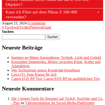
Objektiv?
Kann ich Filter auf dem Nikon Z 100-400
verwenden?
August 23, 2024
0 comments
0
Facebook
Twitter
Pinterest
Email
Suchen
Suchen
Neueste Beiträge
Insekten im Makro fotografieren: Technik, Licht und Geduld
Kreuzfahrt Südamerika: Motive zwischen Küste, Kultur und
Atlantiklicht
Wie Technologie unsere Kreativität beeinflusst
Leica Q1: Eine Klasse für sich
Canon EOS RP Test: Canon EOS RP im ausführlichen Test
Neueste Kommentare
Die 5 besten Tools für Streamer auf Twitch, YouTube und Co.
- Piqs
zu
Videoproduktion für Social-Media-Plattformen