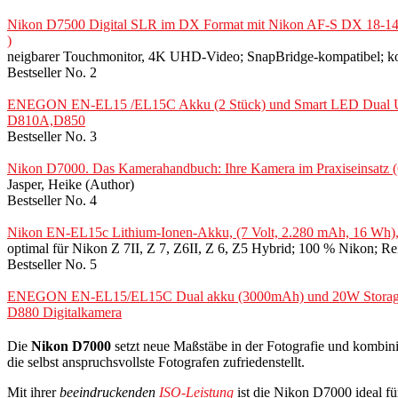
Nikon D7500 Digital SLR im DX Format mit Nikon AF-S DX 18-140
)
neigbarer Touchmonitor, 4K UHD-Video; SnapBridge-kompatibel; kompa
Bestseller No. 2
ENEGON EN-EL15 /EL15C Akku (2 Stück) und Smart LED Dual US
D810A,D850
Bestseller No. 3
Nikon D7000. Das Kamerahandbuch: Ihre Kamera im Praxiseinsatz (
Jasper, Heike (Author)
Bestseller No. 4
Nikon EN-EL15c Lithium-Ionen-Akku, (7 Volt, 2.280 mAh, 16 Wh),
optimal für Nikon Z 7II, Z 7, Z6II, Z 6, Z5 Hybrid; 100 % Nikon; 
Bestseller No. 5
ENEGON EN-EL15/EL15C Dual akku (3000mAh) und 20W Storage Sc
D880 Digitalkamera
Die
Nikon D7000
setzt neue Maßstäbe in der Fotografie und kombini
die selbst anspruchsvollste Fotografen zufriedenstellt.
Mit ihrer
beeindruckenden
ISO-Leistung
ist die Nikon D7000 ideal f