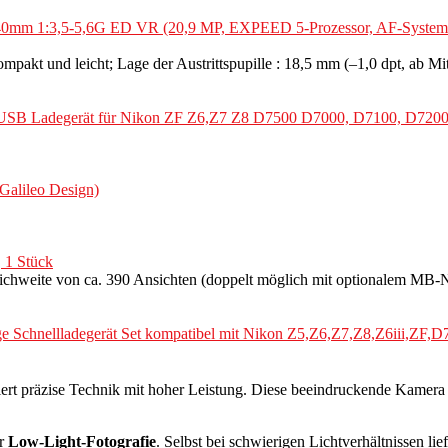
mm 1:3,5-5,6G ED VR (20,9 MP, EXPEED 5-Prozessor, AF-System mit
kt und leicht; Lage der Austrittspupille : 18,5 mm (–1,0 dpt, ab Mit
B Ladegerät für Nikon ZF Z6,Z7 Z8 D7500 D7000, D7100, D7200
Galileo Design)
 1 Stück
Reichweite von ca. 390 Ansichten (doppelt möglich mit optionalem MB-
hnellladegerät Set kompatibel mit Nikon Z5,Z6,Z7,Z8,Z6iii,ZF
ert präzise Technik mit hoher Leistung. Diese beeindruckende Kamera 
ür
Low-Light-Fotografie
. Selbst bei schwierigen Lichtverhältnissen li