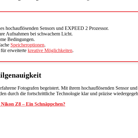
eines hochauflösenden Sensors und EXPEED 2 Prozessor.
lare Aufnahmen bei schwachem Licht.
treme Bedingungen.
nfache
Speicheroptionen
.
ür erweiterte
kreative Möglichkeiten
.
ilgenauigkeit
 erfahrene Fotografen begeistert. Mit ihrem hochauflösenden Sensor u
den durch die fortschrittliche Technologie klar und präzise wiedergeg
 Nikon Z8 – Ein Schnäppchen?