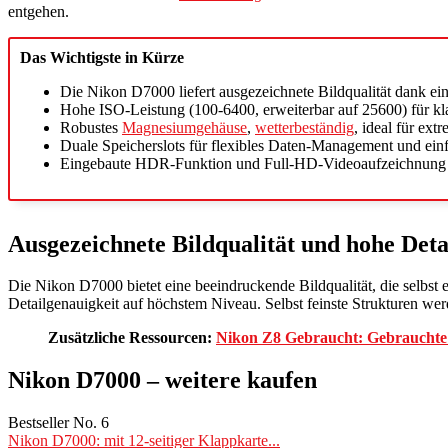
entgehen.
Das Wichtigste in Kürze
Die Nikon D7000 liefert ausgezeichnete Bildqualität dank 
Hohe ISO-Leistung (100-6400, erweiterbar auf 25600) für k
Robustes
Magnesiumgehäuse
,
wetterbeständig
, ideal für ex
Duale Speicherslots für flexibles Daten-Management und ei
Eingebaute HDR-Funktion und Full-HD-Videoaufzeichnung f
Ausgezeichnete Bildqualität und hohe Deta
Die Nikon D7000 bietet eine beeindruckende Bildqualität, die selbst
Detailgenauigkeit auf höchstem Niveau. Selbst feinste Strukturen wer
Zusätzliche Ressourcen:
Nikon Z8 Gebraucht: Gebrauchte
Nikon D7000 – weitere kaufen
Bestseller No. 6
Nikon D7000: mit 12-seitiger Klappkarte...