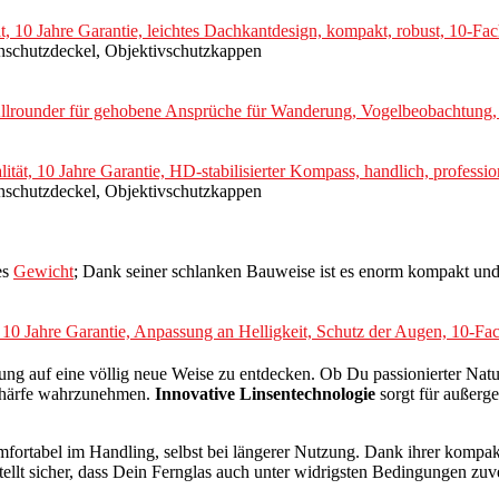
0 Jahre Garantie, leichtes Dachkantdesign, kompakt, robust, 10-Fach
nschutzdeckel, Objektivschutzkappen
lrounder für gehobene Ansprüche für Wanderung, Vogelbeobachtung, Wi
, 10 Jahre Garantie, HD-stabilisierter Kompass, handlich, professio
utzdeckel, Objektivschutzkappen
es
Gewicht
; Dank seiner schlanken Bauweise ist es enorm kompakt und
 Jahre Garantie, Anpassung an Helligkeit, Schutz der Augen, 10-Fac
ng auf eine völlig neue Weise zu entdecken. Ob Du passionierter Natur
 Schärfe wahrzunehmen.
Innovative Linsentechnologie
sorgt für außerg
ortabel im Handling, selbst bei längerer Nutzung. Dank ihrer kompakte
tellt sicher, dass Dein Fernglas auch unter widrigsten Bedingungen zuver