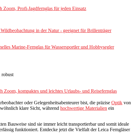
 Zoom, Profi-Jagdfernglas für jeden Einsatz
ldbeobachtung in der Natur - geeignet für Brillenträger
nelles Marine-Fernglas für Wassersportler und Hobbysegler
 robust
h Zoom, kompaktes und leichtes Urlaubs- und Reisefernglas
beobachter oder Gelegenheitsabenteurer bist, die präzise
Optik
von
ewöhnlich klare Sicht, während
hochwertige Materialien
ein
n Bauweise sind sie immer leicht transportierbar und somit ideale
lässig funktioniert. Entdecke jetzt die Vielfalt der Leica Ferngläser