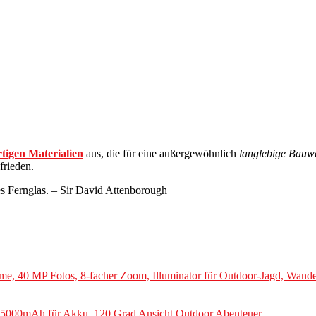
tigen Materialien
aus, die für eine außergewöhnlich
langlebige Bauw
frieden.
es Fernglas. – Sir David Attenborough
, 40 MP Fotos, 8-facher Zoom, Illuminator für Outdoor-Jagd, Wande
5000mAh für Akku, 120 Grad Ansicht Outdoor Abenteuer