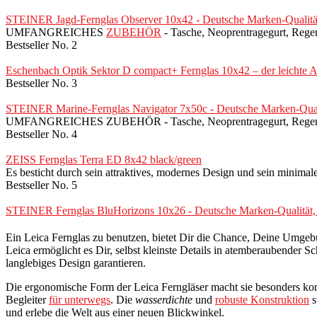
STEINER Jagd-Fernglas Observer 10x42 - Deutsche Marken-Qualität, 1
UMFANGREICHES
ZUBEHÖR
- Tasche, Neoprentragegurt, Rege
Bestseller No. 2
Eschenbach Optik Sektor D compact+ Fernglas 10x42 – der leichte Al
Bestseller No. 3
STEINER Marine-Fernglas Navigator 7x50c - Deutsche Marken-Qualität
UMFANGREICHES ZUBEHÖR - Tasche, Neoprentragegurt, Regensch
Bestseller No. 4
ZEISS Fernglas Terra ED 8x42 black/green
Es besticht durch sein attraktives, modernes Design und sein minimal
Bestseller No. 5
STEINER Fernglas BluHorizons 10x26 - Deutsche Marken-Qualität, 10
Ein Leica Fernglas zu benutzen, bietet Dir die Chance, Deine Umgebu
Leica ermöglicht es Dir, selbst kleinste Details in atemberaubender
langlebiges Design garantieren.
Die ergonomische Form der Leica Ferngläser macht sie besonders komf
Begleiter
für unterwegs
. Die
wasserdichte
und
robuste Konstruktion
s
und erlebe die Welt aus einer neuen Blickwinkel.