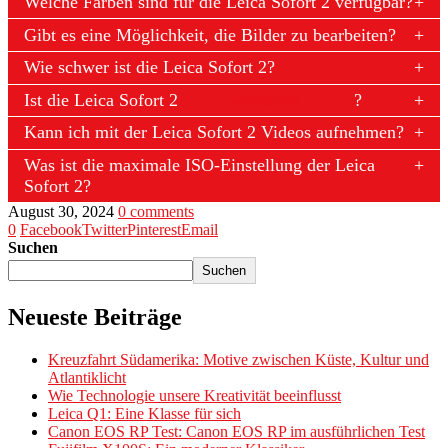
Welche Farben sind für die Leica Sofort 2 verfügbar?
Gibt es eine Möglichkeit, die Bilder zu bearbeiten?
Wie schwer ist die Leica Sofort 2?
Ist die Leica Sofort 2
wetterfest
?
Kann ich mit der Leica Sofort 2 Videos aufnehmen?
Was ist die maximale ISO-Einstellung der Leica
Sofort 2?
August 30, 2024
0 comments
0
Facebook
Twitter
Pinterest
Email
Suchen
Suchen
Neueste Beiträge
Kreuzfahrt Südamerika: Motive zwischen Küste, Kultur und
Atlantiklicht
Wie Technologie unsere Kreativität beeinflusst
Leica Q1: Eine Klasse für sich
Canon EOS RP Test: Canon EOS RP im ausführlichen Test