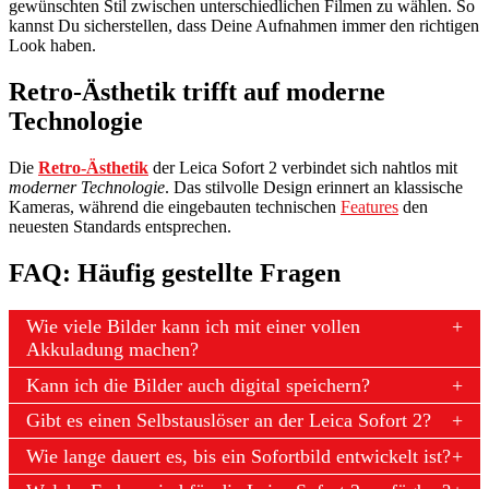
gewünschten Stil zwischen unterschiedlichen Filmen zu wählen. So
kannst Du sicherstellen, dass Deine Aufnahmen immer den richtigen
Look haben.
Retro-Ästhetik trifft auf moderne
Technologie
Die
Retro-Ästhetik
der Leica Sofort 2 verbindet sich nahtlos mit
moderner Technologie
. Das stilvolle Design erinnert an klassische
Kameras, während die eingebauten technischen
Features
den
neuesten Standards entsprechen.
FAQ: Häufig gestellte Fragen
Wie viele Bilder kann ich mit einer vollen
Akkuladung machen?
Kann ich die Bilder auch digital speichern?
Gibt es einen Selbstauslöser an der Leica Sofort 2?
Wie lange dauert es, bis ein Sofortbild entwickelt ist?