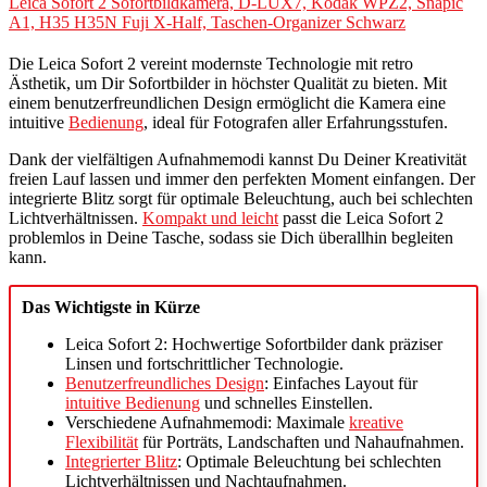
Leica Sofort 2 Sofortbildkamera, D-LUX7, Kodak WPZ2, Snapic
A1, H35 H35N Fuji X-Half, Taschen-Organizer Schwarz
Die Leica Sofort 2 vereint modernste Technologie mit retro
Ästhetik, um Dir Sofortbilder in höchster Qualität zu bieten. Mit
einem benutzerfreundlichen Design ermöglicht die Kamera eine
intuitive
Bedienung
, ideal für Fotografen aller Erfahrungsstufen.
Dank der vielfältigen Aufnahmemodi kannst Du Deiner Kreativität
freien Lauf lassen und immer den perfekten Moment einfangen. Der
integrierte Blitz sorgt für optimale Beleuchtung, auch bei schlechten
Lichtverhältnissen.
Kompakt und leicht
passt die Leica Sofort 2
problemlos in Deine Tasche, sodass sie Dich überallhin begleiten
kann.
Das Wichtigste in Kürze
Leica Sofort 2: Hochwertige Sofortbilder dank präziser
Linsen und fortschrittlicher Technologie.
Benutzerfreundliches Design
: Einfaches Layout für
intuitive Bedienung
und schnelles Einstellen.
Verschiedene Aufnahmemodi: Maximale
kreative
Flexibilität
für Porträts, Landschaften und Nahaufnahmen.
Integrierter Blitz
: Optimale Beleuchtung bei schlechten
Lichtverhältnissen und Nachtaufnahmen.