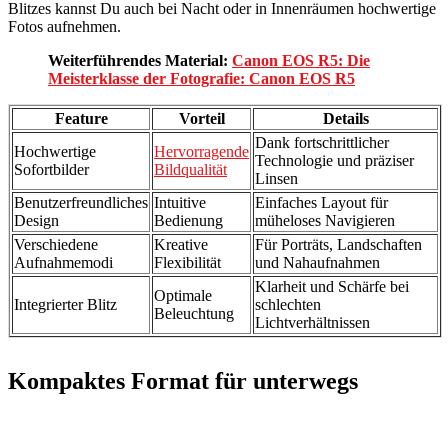
Blitzes kannst Du auch bei Nacht oder in Innenräumen hochwertige
Fotos aufnehmen.
Weiterführendes Material:
Canon EOS R5: Die
Meisterklasse der Fotografie: Canon EOS R5
Feature
Vorteil
Details
Dank fortschrittlicher
Hochwertige
Hervorragende
Technologie und präziser
Sofortbilder
Bildqualität
Linsen
Benutzerfreundliches
Intuitive
Einfaches Layout für
Design
Bedienung
müheloses Navigieren
Verschiedene
Kreative
Für Porträts, Landschaften
Aufnahmemodi
Flexibilität
und Nahaufnahmen
Klarheit und Schärfe bei
Optimale
Integrierter Blitz
schlechten
Beleuchtung
Lichtverhältnissen
Kompaktes Format für unterwegs