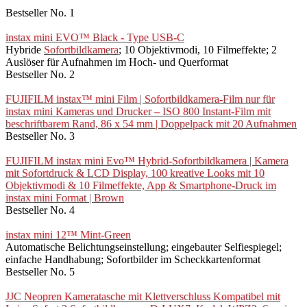
Bestseller No. 1
instax mini EVO™ Black - Type USB-C
Hybride
Sofortbildkamera
; 10 Objektivmodi, 10 Filmeffekte; 2
Auslöser für Aufnahmen im Hoch- und Querformat
Bestseller No. 2
FUJIFILM instax™ mini Film | Sofortbildkamera-Film nur für
instax mini Kameras und Drucker – ISO 800 Instant-Film mit
beschriftbarem Rand, 86 x 54 mm | Doppelpack mit 20 Aufnahmen
Bestseller No. 3
FUJIFILM instax mini Evo™ Hybrid-Sofortbildkamera | Kamera
mit Sofortdruck & LCD Display, 100 kreative Looks mit 10
Objektivmodi & 10 Filmeffekte, App & Smartphone-Druck im
instax mini Format | Brown
Bestseller No. 4
instax mini 12™ Mint-Green
Automatische Belichtungseinstellung; eingebauter Selfiespiegel;
einfache Handhabung; Sofortbilder im Scheckkartenformat
Bestseller No. 5
JJC Neopren Kameratasche mit Klettverschluss Kompatibel mit