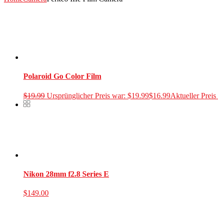
Polaroid Go Color Film
$
19.99
Ursprünglicher Preis war: $19.99
$
16.99
Aktueller Preis 
Nikon 28mm f2.8 Series E
$
149.00