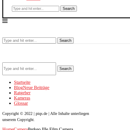
Search
Search
Search
Startseite
Blog
Neue Beiträge
Ratgeber
Kameras
Glossar
Copyright © 2022 | piqs.de | Alle Inhalte unterliegen
unserem Copyright.
Home
Camera
Perkeo IIIe Film Camera