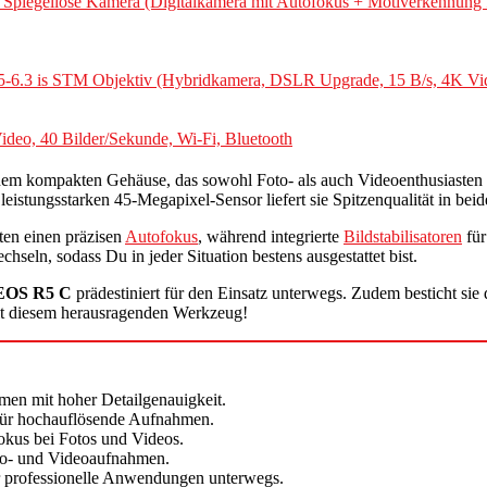
egellose Kamera (Digitalkamera mit Autofokus + Motiverkennung für
-6.3 is STM Objektiv (Hybridkamera, DSLR Upgrade, 15 B/s, 4K V
deo, 40 Bilder/Sekunde, Wi-Fi, Bluetooth
 einem kompakten Gehäuse, das sowohl Foto- als auch Videoenthusiasten
eistungsstarken 45-Megapixel-Sensor liefert sie Spitzenqualität in beid
en einen präzisen
Autofokus
, während integrierte
Bildstabilisatoren
für
hseln, sodass Du in jeder Situation bestens ausgestattet bist.
EOS R5 C
prädestiniert für den Einsatz unterwegs. Zudem besticht sie 
t diesem herausragenden Werkzeug!
en mit hoher Detailgenauigkeit.
 für hochauflösende Aufnahmen.
kus bei Fotos und Videos.
to- und Videoaufnahmen.
für professionelle Anwendungen unterwegs.