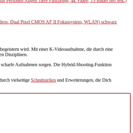
 Personen Augen Tiere Fahrzeuge, 4k Video, 15 Bilder pro Sek.)
ideos, Dual Pixel CMOS AF II Fokussystem, WLAN) schwarz
 begeistern wird. Mit einer K-Videoaufnahme, die durch eine
en Disziplinen.
 scharfe Aufnahmen sorgen. Die Hybrid-Shooting-Funktion
durch vielseitige
Schnittstellen
und Erweiterungen, die Dich