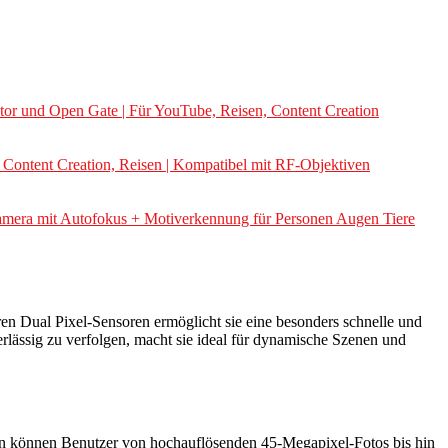
r und Open Gate | Für YouTube, Reisen, Content Creation
ontent Creation, Reisen | Kompatibel mit RF-Objektiven
mera mit Autofokus + Motiverkennung für Personen Augen Tiere
en Dual Pixel-Sensoren ermöglicht sie eine besonders schnelle und
lässig zu verfolgen, macht sie ideal für dynamische Szenen und
onen können Benutzer von hochauflösenden 45-Megapixel-Fotos bis hin