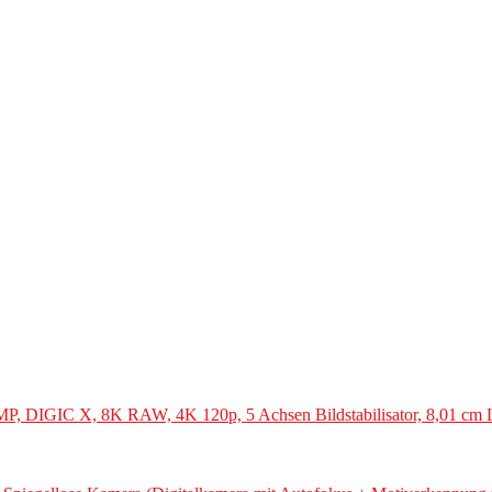
 MP, DIGIC X, 8K RAW, 4K 120p, 5 Achsen Bildstabilisator, 8,01 cm