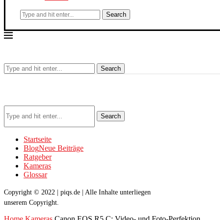
Search
Search
Search
Startseite
Blog
Neue Beiträge
Ratgeber
Kameras
Glossar
Copyright © 2022 | piqs.de | Alle Inhalte unterliegen
unserem Copyright.
Home
Kameras
Canon EOS R5 C: Video- und Foto-Perfektion