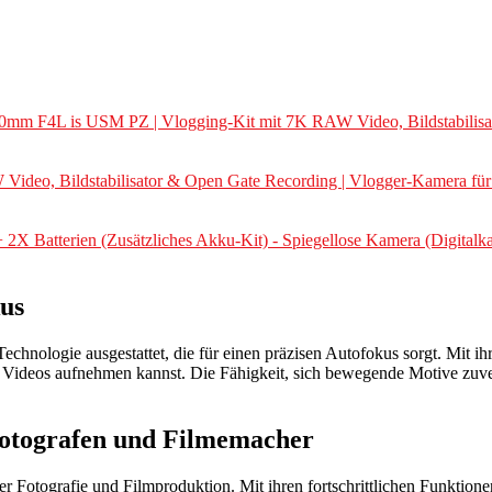
mm F4L is USM PZ | Vlogging-Kit mit 7K RAW Video, Bildstabilisato
eo, Bildstabilisator & Open Gate Recording | Vlogger-Kamera für C
Batterien (Zusätzliches Akku-Kit) - Spiegellose Kamera (Digitalka
us
ologie ausgestattet, die für einen präzisen Autofokus sorgt. Mit ihr
Videos aufnehmen kannst. Die Fähigkeit, sich bewegende Motive zuver
ifotografen und Filmemacher
der Fotografie und Filmproduktion. Mit ihren fortschrittlichen Funkti