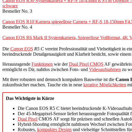
Canon EOS R50 Systemkamera + RF-S 18-45mm is STM Objektiv - Spi
schwarz
Bestseller No. 3
Canon EOS R10 Kamera spiegellose Camera + RF-S 18-150mm F4.5
Bestseller No. 4
Canon EOS R6 Mark II Systemkamera, Spiegellose Vollformat, 4K Vi
Die
Canon EOS
R5 C
vereint Professionalität und Vielseitigkeit in
beeindruckende Detailgenauigkeit und Klarheit besticht, sowie einem l
Herausragende
Funktionen
wie der
Dual Pixel CMOS
AF gewährleist
ermöglicht es Dir, nahtlos zwischen Foto- und
Videoaufnahmen
zu wec
Mit ihrer robusten und dennoch kompakten Bauweise ist die
Canon 
zukunftssicher machen. Tauche ein in neue
kreative Möglichkeiten
mi
Das Wichtigste in Kürze
Die Canon EOS R5 C bietet beeindruckende K-Videoaufnahm
Der 45-Megapixel-Sensor liefert herausragende Fotoqualität
Dual Pixel
CMOS AF sorgt für präzisen und schnellen Autofo
Hybrid-Shooting ermöglicht nahtlosen Wechsel zwischen Fo
Robustes,
kompaktes Design
und vielseitige Schnittstellen 