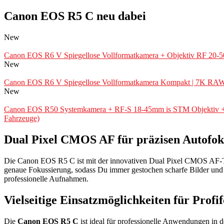
Canon EOS R5 C neu dabei
New
Canon EOS R6 V Spiegellose Vollformatkamera + Objektiv RF 20-50
New
Canon EOS R6 V Spiegellose Vollformatkamera Kompakt | 7K RAW Vid
New
Canon EOS R50 Systemkamera + RF-S 18-45mm is STM Objektiv + 2X 
Fahrzeuge)
Dual Pixel CMOS AF für präzisen Autofok
Die Canon EOS R5 C ist mit der innovativen Dual Pixel CMOS AF-Techn
genaue Fokussierung, sodass Du immer gestochen scharfe Bilder und 
professionelle Aufnahmen.
Vielseitige Einsatzmöglichkeiten für Prof
Die
Canon EOS R5 C
ist ideal für professionelle Anwendungen in 