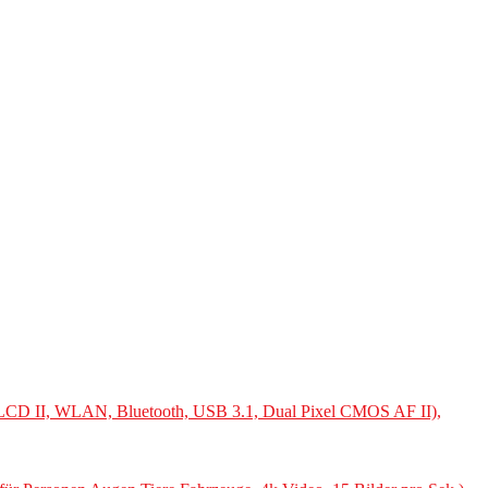
 LCD II, WLAN, Bluetooth, USB 3.1, Dual Pixel CMOS AF II),